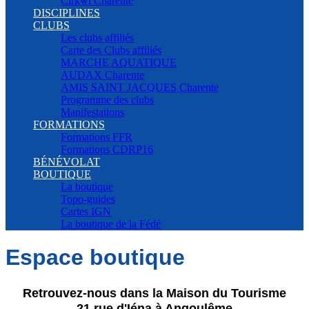
Cirkwi Charente
DISCIPLINES
CLUBS
Les clubs affiliés
Carte des Clubs affiliés
MARCHE AQUATIQUE
AUDAX Charente
AMIS SAINT JACQUES Charente
Programme des clubs
Manifestations
FORMATIONS
Formations FFR
Formations CDRP16
BÉNÉVOLAT
BOUTIQUE
La boutique
Topo-guides
Cartes IGN
La boutique de la Fédé
Espace boutique
Retrouvez-nous dans la Maison du Tourisme
21 rue d'Iéna à Angoulême