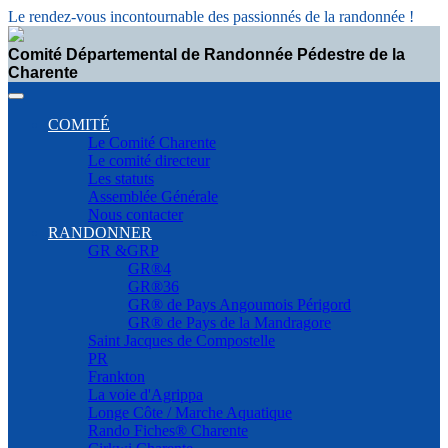
Le rendez-vous incontournable des passionnés de la randonnée !
Comité Départemental de Randonnée Pédestre de la
Charente
COMITÉ
Le Comité Charente
Le comité directeur
Les statuts
Assemblée Générale
Nous contacter
RANDONNER
GR &GRP
GR®4
GR®36
GR® de Pays Angoumois Périgord
GR® de Pays de la Mandragore
Saint Jacques de Compostelle
PR
Frankton
La voie d'Agrippa
Longe Côte / Marche Aquatique
Rando Fiches® Charente