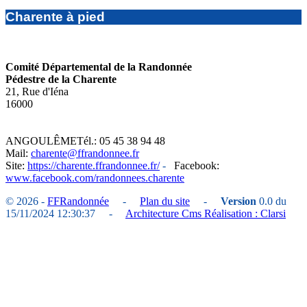
Charente à pied
Comité Départemental de la Randonnée
Pédestre de la Charente
21, Rue d'Iéna
16000
ANGOULÊME
Tél.: 05 45 38 94 48
Mail:
charente@ffrandonnee.fr
Site:
https://charente.ffrandonnee.fr/
-
Facebook:
www.facebook.com/randonnees.charente
© 2026 -
FFRandonnée
-
Plan du site
-
Version
0.0 du
15/11/2024 12:30:37 -
Architecture Cms Réalisation : Clarsi